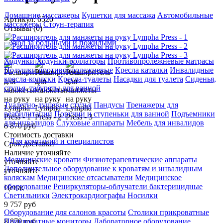
Домашние массажеры
Кушетки для массажа
Автомобильные
Артикул: 6520
массажеры
Стоун-терапия
Отзывы (0)
Уход за больными и пожилыми
Ходунки
Ходунки-роллаторы
Противопролежневые матрасы
Подушки противопролежневые
Кресла каталки
Инвалидные
кресла-коляски
Кресла-туалеты
Насадки для туалета
Сиденья,
стулья, табуреты для ванной
Туалетно-душевые стулья
Пандусы
Тренажеры для
реабилитации
Поручни и ступеньки для ванной
Подъемники
для инвалидов
Слуховые аппараты
Мебель для инвалидов
8 870 руб
Стоимость доставки
Для компаний и специалистов
Срок доставки
Наличие уточняйте
Медицинские кровати
Физиотерапевтические аппараты
уточняйте
Дополнительное оборудование к кроватям и инвалидным
уточняйте
коляскам
Медицинские отсасыватели
Медицинское
оборудование
Рециркуляторы-облучатели бактерицидные
Цена:
Светильники
Электрокардиографы
Носилки
9 757
руб
Оборудование для салонов красоты
Столики прикроватные
8 870
руб
Прикроватные мониторы
Лабораторное оборудование