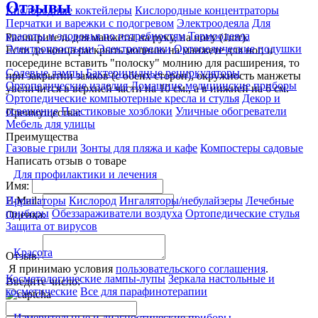
Отзывы
Кислородные коктейлеры
Кислородные концентраторы
Перчатки и варежки с подогревом
Электроодеяла
Для
красоты и здоровья по потребностям
Термоодеяла
Расширитель для манжеты на руку, на ногу (1шт).
Электропростыни
Электрогрелки
Ортопедические подушки
Если до конца раскрыть молнию на манжете для ног, и
посередине вставить "полоску" молнию для расширения, то
Солевые лампы
Бактерицидные рециркуляторы
при закрытии замков (с обеих сторон), окружность манжеты
Ортопедические изделия
Домашние медицинские приборы
увеличится в верхней части на 10 см., а в нижней на 6 см.
Ортопедические компьютерные кресла и стулья
Декор и
освещение
Пластиковые хозблоки
Уличные обогреватели
Преимущества:
Мебель для улицы
Преимущества
Газовые грили
Зонты для пляжа и кафе
Компостеры садовые
Написать отзыв о товаре
Для профилактики и лечения
Имя:
E-Mail:
Ирригаторы
Кислород
Ингаляторы/небулайзеры
Лечебные
приборы
Обеззараживатели воздуха
Ортопедические стулья
Оценка:
Защита от вирусов
Красота
Отзыв:
Я принимаю условия
пользовательского соглашения
.
Косметологические лампы-лупы
Зеркала настольные и
Введите число:
косметические
Все для парафинотерапии
Измерительные и диагностические приборы