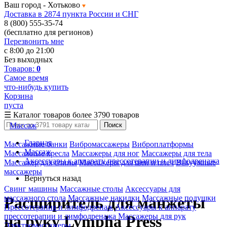
Ваш город -
Хотьково
Доставка в 2874 пункта России и СНГ
8 (800) 555-35-74
(бесплатно для регионов)
Перезвонить мне
с 8:00 до 21:00
Без выходных
Товаров:
0
Самое время
что-нибудь купить
Корзина
пуста
☰
Каталог товаров
более 3790 товаров
Массаж
Поиск
Главная
Массажные банки
Вибромассажеры
Виброплатформы
Массаж
Массажные кресла
Массажеры для ног
Массажеры для тела
Аксессуары к аппарату прессотерапии и лимфодренажа
Массажер для спины
Массажеры для шеи и плеч
Вакуумные
массажеры
Вернуться назад
Свинг машины
Массажные столы
Аксессуары для
массажного стола
Массажные накидки
Массажные подушки
Расширитель для манжеты
Прессотерапия и лимфодренаж
Аксессуары к аппарату
прессотерапии и лимфодренажа
Массажеры для рук
на руку Lympha Рress
Электромассажеры