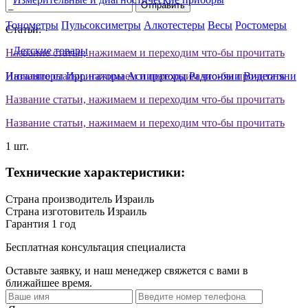
Отправить
Тонометры
Пульсоксиметры
Алкотестеры
Весы
Ростомеры
Статьи:
Детские товары
Название статьи, нажимаем и переходим что-бы прочитать
Название статьи, нажимаем и переходим что-бы прочитать
Ингаляторы
Ирригаторы
Аспираторы
Радионяни
Видеоняни
Название статьи, нажимаем и переходим что-бы прочитать
Название статьи, нажимаем и переходим что-бы прочитать
1 шт.
Технические характеристики:
Страна производитель
Израиль
Страна изготовитель
Израиль
Гарантия
1 год
Бесплатная консультация специалиста
Оставьте заявку, и наш менеджер свяжется с вами в
ближайшее время.