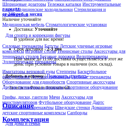
Шприцевые дозаторы
Тележки каталки
Инструментальные
в кредит:
столы
Медицинские холодильники
Стерилизация и
от 246 руб. в месяц
дезинфекция
Наличие уточняйте
Медицинская мебель
Стоматологические установки
Доставка:
Уточняйте
Для спорта и коррекции фигуры
В удобное для вас время!
Силовые тренажеры
Батуты
Детские уличные игровые
Срок доставки -
2-3 дня
комплексы
Игровые столы
Теннисные столы
Аксессуары для
теннисных столов
Беговые дорожки
Велотренажеры
При заказе до 11:00 доставка осуществляется в этот же
Эллиптические тренажеры
день. При условии товара в наличии (осн. склад).
Имитаторы верховой езды
Степперы
Баскетбольное
*
Позвонить и купить
Добавить в корзину
оборудование
Детские тренажеры
Гребные тренажеры
Оборудование для единоборств
Спортивные аксессуары
*
Другие тренажеры и аппараты
Спортивное оборудование
- Звонок по России бесплатный.
Грифы, диски, гантели
Мячи
Аксессуары для
миостимуляторов
Футбольное оборудование
Дартс
Описание
Горнолыжные тренажёры
Шведские стенки
Домашние
детские спортивные комплексы
Сапборды
Комплектация
Для дома и семьи