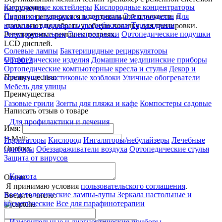
Кислородные коктейлеры
Кислородные концентраторы
нагружения.
Перчатки и варежки с подогревом
Электроодеяла
Для
Сидение регулируется в вертикальной плоскости, и
красоты и здоровья по потребностям
Термоодеяла
позволяют подобрать удобную посадку для тренировки.
Электропростыни
Электрогрелки
Ортопедические подушки
Регулируемые ремни на педалях.
LCD дисплей.
Солевые лампы
Бактерицидные рециркуляторы
Ортопедические изделия
Домашние медицинские приборы
VT-8013
Ортопедические компьютерные кресла и стулья
Декор и
Преимущества:
освещение
Пластиковые хозблоки
Уличные обогреватели
Мебель для улицы
Преимущества
Газовые грили
Зонты для пляжа и кафе
Компостеры садовые
Написать отзыв о товаре
Для профилактики и лечения
Имя:
E-Mail:
Ирригаторы
Кислород
Ингаляторы/небулайзеры
Лечебные
Оценка:
приборы
Обеззараживатели воздуха
Ортопедические стулья
Защита от вирусов
Красота
Отзыв:
Я принимаю условия
пользовательского соглашения
.
Косметологические лампы-лупы
Зеркала настольные и
Введите число:
косметические
Все для парафинотерапии
Измерительные и диагностические приборы