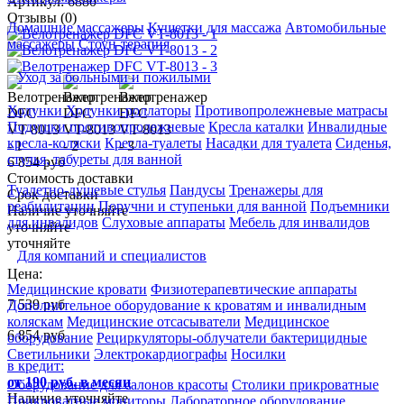
Артикул: 6880
Отзывы (0)
Домашние массажеры
Кушетки для массажа
Автомобильные
массажеры
Стоун-терапия
Уход за больными и пожилыми
Ходунки
Ходунки-роллаторы
Противопролежневые матрасы
Подушки противопролежневые
Кресла каталки
Инвалидные
кресла-коляски
Кресла-туалеты
Насадки для туалета
Сиденья,
стулья, табуреты для ванной
6 854 руб
Стоимость доставки
Туалетно-душевые стулья
Пандусы
Тренажеры для
Срок доставки
реабилитации
Поручни и ступеньки для ванной
Подъемники
Наличие уточняйте
для инвалидов
Слуховые аппараты
Мебель для инвалидов
уточняйте
уточняйте
Для компаний и специалистов
Цена:
Медицинские кровати
Физиотерапевтические аппараты
7 539
руб
Дополнительное оборудование к кроватям и инвалидным
коляскам
Медицинские отсасыватели
Медицинское
6 854
руб
оборудование
Рециркуляторы-облучатели бактерицидные
Светильники
Электрокардиографы
Носилки
в кредит:
от 190 руб. в месяц
Оборудование для салонов красоты
Столики прикроватные
Наличие уточняйте
Прикроватные мониторы
Лабораторное оборудование