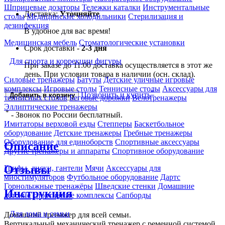
Шприцевые дозаторы
Тележки каталки
Инструментальные
Доставка:
Уточняйте
столы
Медицинские холодильники
Стерилизация и
дезинфекция
В удобное для вас время!
Медицинская мебель
Стоматологические установки
Срок доставки -
2-3 дня
Для спорта и коррекции фигуры
При заказе до 11:00 доставка осуществляется в этот же
день. При условии товара в наличии (осн. склад).
Силовые тренажеры
Батуты
Детские уличные игровые
комплексы
Игровые столы
Теннисные столы
Аксессуары для
*
Позвонить и купить
Добавить в корзину
теннисных столов
Беговые дорожки
Велотренажеры
Эллиптические тренажеры
*
- Звонок по России бесплатный.
Имитаторы верховой езды
Степперы
Баскетбольное
оборудование
Детские тренажеры
Гребные тренажеры
Оборудование для единоборств
Спортивные аксессуары
Описание
Другие тренажеры и аппараты
Спортивное оборудование
Отзывы
Грифы, диски, гантели
Мячи
Аксессуары для
миостимуляторов
Футбольное оборудование
Дартс
Горнолыжные тренажёры
Шведские стенки
Домашние
Инструкция
детские спортивные комплексы
Сапборды
Для дома и семьи
Домашний тренажер для всей семьи.
Вертикальный механический тренажер с ременной системой