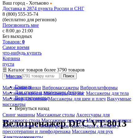
Ваш город -
Хотьково
Доставка в 2874 пункта России и СНГ
8 (800) 555-35-74
(бесплатно для регионов)
Перезвонить мне
с 8:00 до 21:00
Без выходных
Товаров:
0
Самое время
что-нибудь купить
Корзина
пуста
☰
Каталог товаров
более 3790 товаров
Массаж
Поиск
Главная
Массажные банки
Вибромассажеры
Виброплатформы
Для спорта и коррекции фигуры
Массажные кресла
Массажеры для ног
Массажеры для тела
Велотренажеры
Массажер для спины
Массажеры для шеи и плеч
Вакуумные
массажеры
Вернуться назад
Свинг машины
Массажные столы
Аксессуары для
массажного стола
Массажные накидки
Массажные подушки
Велотренажер DFC VT-8013
Прессотерапия и лимфодренаж
Аксессуары к аппарату
прессотерапии и лимфодренажа
Массажеры для рук
Электромассажеры