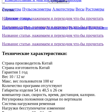
Отправить
Тонометры
Пульсоксиметры
Алкотестеры
Весы
Ростомеры
Статьи:
Название статьи, нажимаем и переходим что-бы прочитать
Детские товары
Название статьи, нажимаем и переходим что-бы прочитать
Ингаляторы
Ирригаторы
Аспираторы
Радионяни
Видеоняни
Название статьи, нажимаем и переходим что-бы прочитать
Название статьи, нажимаем и переходим что-бы прочитать
Технические характеристики:
Страна производитель
Китай
Страна изготовитель
Китай
Гарантия
1 год
Вес
10 / 12 кг
Макс. вес пользователя
100 кг
Количество программ
отсутствуют
Габариты изделия
54 х 40,5 х 26 см
компьютер
скан, скорость, время, дистанция, калории.
Регулировка положения сиденья
по вертикали
Система нагружения
ременная
Нагрузки
бесступенчатое изменение