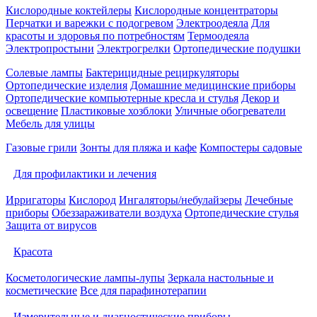
Кислородные коктейлеры
Кислородные концентраторы
Перчатки и варежки с подогревом
Электроодеяла
Для
красоты и здоровья по потребностям
Термоодеяла
Электропростыни
Электрогрелки
Ортопедические подушки
Солевые лампы
Бактерицидные рециркуляторы
Ортопедические изделия
Домашние медицинские приборы
Ортопедические компьютерные кресла и стулья
Декор и
освещение
Пластиковые хозблоки
Уличные обогреватели
Мебель для улицы
Газовые грили
Зонты для пляжа и кафе
Компостеры садовые
Для профилактики и лечения
Ирригаторы
Кислород
Ингаляторы/небулайзеры
Лечебные
приборы
Обеззараживатели воздуха
Ортопедические стулья
Защита от вирусов
Красота
Косметологические лампы-лупы
Зеркала настольные и
косметические
Все для парафинотерапии
Измерительные и диагностические приборы