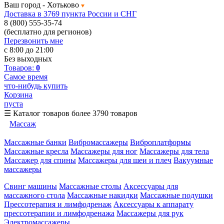
Ваш город -
Хотьково
Доставка в 3769 пункта России и СНГ
8 (800) 555-35-74
(бесплатно для регионов)
Перезвонить мне
с 8:00 до 21:00
Без выходных
Товаров:
0
Самое время
что-нибудь купить
Корзина
пуста
☰
Каталог товаров
более 3790 товаров
Массаж
Массажные банки
Вибромассажеры
Виброплатформы
Массажные кресла
Массажеры для ног
Массажеры для тела
Массажер для спины
Массажеры для шеи и плеч
Вакуумные
массажеры
Свинг машины
Массажные столы
Аксессуары для
массажного стола
Массажные накидки
Массажные подушки
Прессотерапия и лимфодренаж
Аксессуары к аппарату
прессотерапии и лимфодренажа
Массажеры для рук
Электромассажеры