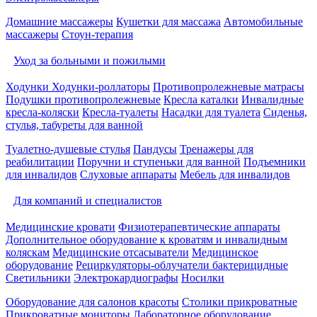
Домашние массажеры
Кушетки для массажа
Автомобильные
массажеры
Стоун-терапия
Уход за больными и пожилыми
Ходунки
Ходунки-роллаторы
Противопролежневые матрасы
Подушки противопролежневые
Кресла каталки
Инвалидные
кресла-коляски
Кресла-туалеты
Насадки для туалета
Сиденья,
стулья, табуреты для ванной
Туалетно-душевые стулья
Пандусы
Тренажеры для
реабилитации
Поручни и ступеньки для ванной
Подъемники
для инвалидов
Слуховые аппараты
Мебель для инвалидов
Для компаний и специалистов
Медицинские кровати
Физиотерапевтические аппараты
Дополнительное оборудование к кроватям и инвалидным
коляскам
Медицинские отсасыватели
Медицинское
оборудование
Рециркуляторы-облучатели бактерицидные
Светильники
Электрокардиографы
Носилки
Оборудование для салонов красоты
Столики прикроватные
Прикроватные мониторы
Лабораторное оборудование