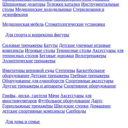
Шприцевые дозаторы
Тележки каталки
Инструментальные
столы
Медицинские холодильники
Стерилизация и
дезинфекция
Медицинская мебель
Стоматологические установки
Для спорта и коррекции фигуры
Силовые тренажеры
Батуты
Детские уличные игровые
комплексы
Игровые столы
Теннисные столы
Аксессуары для
теннисных столов
Беговые дорожки
Велотренажеры
Эллиптические тренажеры
Имитаторы верховой езды
Степперы
Баскетбольное
оборудование
Детские тренажеры
Гребные тренажеры
Оборудование для единоборств
Спортивные аксессуары
Другие тренажеры и аппараты
Спортивное оборудование
Грифы, диски, гантели
Мячи
Аксессуары для
миостимуляторов
Футбольное оборудование
Дартс
Горнолыжные тренажёры
Шведские стенки
Домашние
детские спортивные комплексы
Сапборды
Для дома и семьи