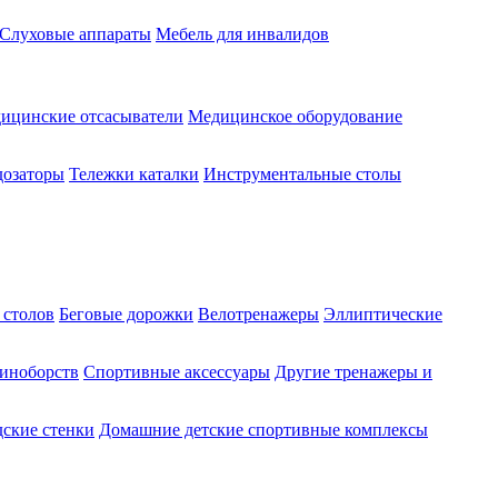
Слуховые аппараты
Мебель для инвалидов
ицинские отсасыватели
Медицинское оборудование
озаторы
Тележки каталки
Инструментальные столы
 столов
Беговые дорожки
Велотренажеры
Эллиптические
диноборств
Спортивные аксессуары
Другие тренажеры и
ские стенки
Домашние детские спортивные комплексы