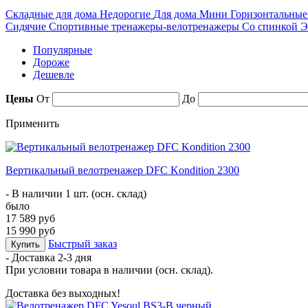
Складные для дома
Недорогие
Для дома
Мини
Горизонтальны
Сидячие
Спортивные тренажеры-велотренажеры
Со спинкой
Э
Популярные
Дороже
Дешевле
Цены
От
До
Применить
Вертикальный велотренажер DFC Kondition 2300
- В наличии 1 шт. (осн. склад)
было
17 589 руб
15 990 руб
Быстрый заказ
Купить
- Доставка
2-3 дня
При условии товара в наличии (осн. склад).
Доставка без выходных!