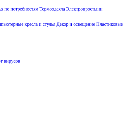
ья по потребностям
Термоодеяла
Электропростыни
пьютерные кресла и стулья
Декор и освещение
Пластиковые
от вирусов