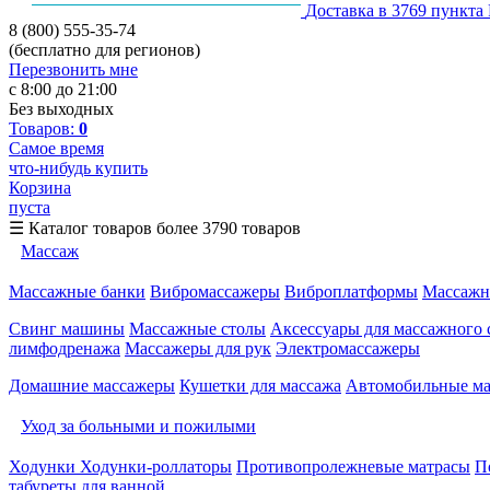
Доставка в 3769 пункта
8 (800) 555-35-74
(бесплатно для регионов)
Перезвонить мне
с 8:00 до 21:00
Без выходных
Товаров:
0
Самое время
что-нибудь купить
Корзина
пуста
☰
Каталог товаров
более 3790 товаров
Массаж
Массажные банки
Вибромассажеры
Виброплатформы
Массажн
Свинг машины
Массажные столы
Аксессуары для массажного 
лимфодренажа
Массажеры для рук
Электромассажеры
Домашние массажеры
Кушетки для массажа
Автомобильные м
Уход за больными и пожилыми
Ходунки
Ходунки-роллаторы
Противопролежневые матрасы
П
табуреты для ванной