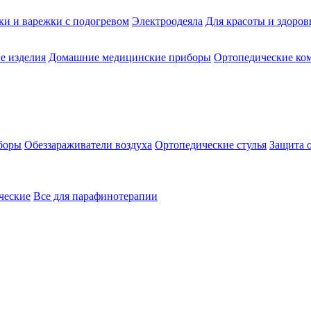
ки и варежки с подогревом
Электроодеяла
Для красоты и здоров
е изделия
Домашние медицинские приборы
Ортопедические ком
боры
Обеззараживатели воздуха
Ортопедические стулья
Защита 
ческие
Все для парафинотерапии