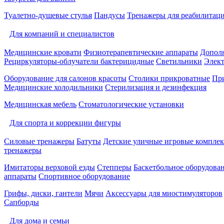
Туалетно-душевые стулья
Пандусы
Тренажеры для реабилитац
Для компаний и специалистов
Медицинские кровати
Физиотерапевтические аппараты
Дополн
Рециркуляторы-облучатели бактерицидные
Светильники
Элек
Оборудование для салонов красоты
Столики прикроватные
Пр
Медицинские холодильники
Стерилизация и дезинфекция
Медицинская мебель
Стоматологические установки
Для спорта и коррекции фигуры
Силовые тренажеры
Батуты
Детские уличные игровые компле
тренажеры
Имитаторы верховой езды
Степперы
Баскетбольное оборудова
аппараты
Спортивное оборудование
Грифы, диски, гантели
Мячи
Аксессуары для миостимуляторов
Сапборды
Для дома и семьи