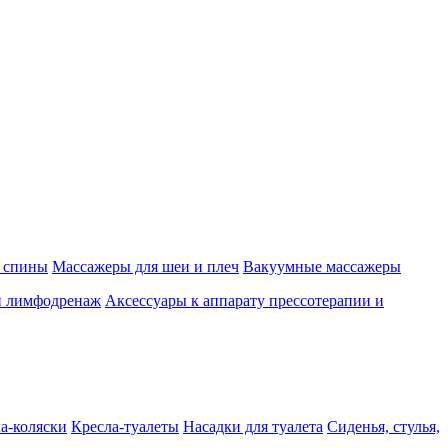
 спины
Массажеры для шеи и плеч
Вакуумные массажеры
и лимфодренаж
Аксессуары к аппарату прессотерапии и
а-коляски
Кресла-туалеты
Насадки для туалета
Сиденья, стулья,