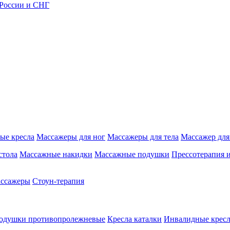
 России и СНГ
ые кресла
Массажеры для ног
Массажеры для тела
Массажер для
стола
Массажные накидки
Массажные подушки
Прессотерапия 
ассажеры
Стоун-терапия
одушки противопролежневые
Кресла каталки
Инвалидные кресл