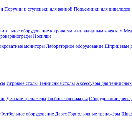
ии
Поручни и ступеньки для ванной
Подъемники для инвалидов
ительное оборудование к кроватям и инвалидным коляскам
Мед
трокардиографы
Носилки
икроватные мониторы
Лабораторное оборудование
Шприцевые д
ксы
Игровые столы
Теннисные столы
Аксессуары для теннисных
ние
Детские тренажеры
Гребные тренажеры
Оборудование для е
Футбольное оборудование
Дартс
Горнолыжные тренажёры
Швед