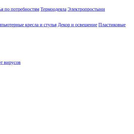
ья по потребностям
Термоодеяла
Электропростыни
пьютерные кресла и стулья
Декор и освещение
Пластиковые
от вирусов