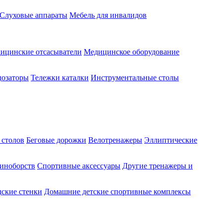
Слуховые аппараты
Мебель для инвалидов
ицинские отсасыватели
Медицинское оборудование
озаторы
Тележки каталки
Инструментальные столы
 столов
Беговые дорожки
Велотренажеры
Эллиптические
диноборств
Спортивные аксессуары
Другие тренажеры и
ские стенки
Домашние детские спортивные комплексы