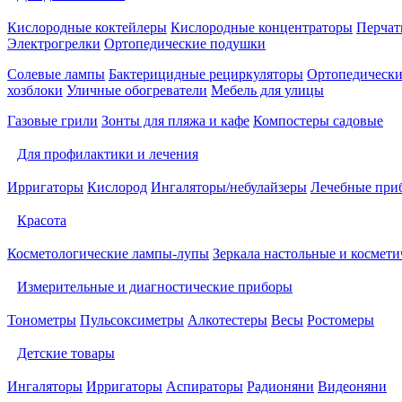
Кислородные коктейлеры
Кислородные концентраторы
Перчат
Электрогрелки
Ортопедические подушки
Солевые лампы
Бактерицидные рециркуляторы
Ортопедически
хозблоки
Уличные обогреватели
Мебель для улицы
Газовые грили
Зонты для пляжа и кафе
Компостеры садовые
Для профилактики и лечения
Ирригаторы
Кислород
Ингаляторы/небулайзеры
Лечебные при
Красота
Косметологические лампы-лупы
Зеркала настольные и космети
Измерительные и диагностические приборы
Тонометры
Пульсоксиметры
Алкотестеры
Весы
Ростомеры
Детские товары
Ингаляторы
Ирригаторы
Аспираторы
Радионяни
Видеоняни