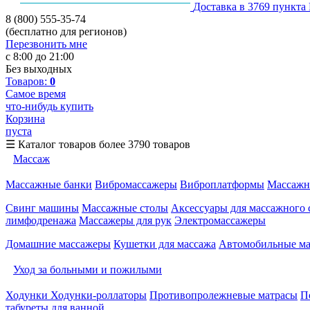
Доставка в 3769 пункта
8 (800) 555-35-74
(бесплатно для регионов)
Перезвонить мне
с 8:00 до 21:00
Без выходных
Товаров:
0
Самое время
что-нибудь купить
Корзина
пуста
☰
Каталог товаров
более 3790 товаров
Массаж
Массажные банки
Вибромассажеры
Виброплатформы
Массажн
Свинг машины
Массажные столы
Аксессуары для массажного 
лимфодренажа
Массажеры для рук
Электромассажеры
Домашние массажеры
Кушетки для массажа
Автомобильные м
Уход за больными и пожилыми
Ходунки
Ходунки-роллаторы
Противопролежневые матрасы
П
табуреты для ванной