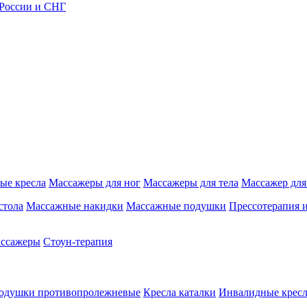
 России и СНГ
ые кресла
Массажеры для ног
Массажеры для тела
Массажер для
стола
Массажные накидки
Массажные подушки
Прессотерапия 
ассажеры
Стоун-терапия
одушки противопролежневые
Кресла каталки
Инвалидные кресл