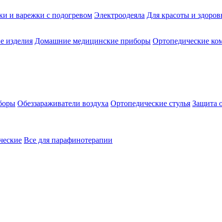
ки и варежки с подогревом
Электроодеяла
Для красоты и здоров
е изделия
Домашние медицинские приборы
Ортопедические ком
боры
Обеззараживатели воздуха
Ортопедические стулья
Защита 
ческие
Все для парафинотерапии