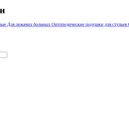
и
ные
Для лежачих больных
Ортопедические подушки для стульев