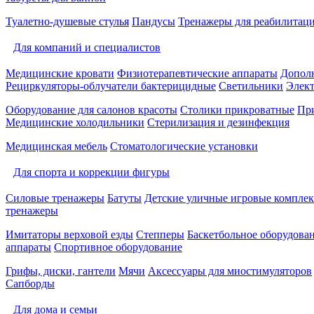
Туалетно-душевые стулья
Пандусы
Тренажеры для реабилитац
Для компаний и специалистов
Медицинские кровати
Физиотерапевтические аппараты
Дополн
Рециркуляторы-облучатели бактерицидные
Светильники
Элек
Оборудование для салонов красоты
Столики прикроватные
Пр
Медицинские холодильники
Стерилизация и дезинфекция
Медицинская мебель
Стоматологические установки
Для спорта и коррекции фигуры
Силовые тренажеры
Батуты
Детские уличные игровые компле
тренажеры
Имитаторы верховой езды
Степперы
Баскетбольное оборудова
аппараты
Спортивное оборудование
Грифы, диски, гантели
Мячи
Аксессуары для миостимуляторов
Сапборды
Для дома и семьи