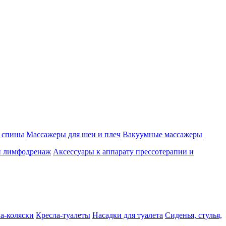
 спины
Массажеры для шеи и плеч
Вакуумные массажеры
и лимфодренаж
Аксессуары к аппарату прессотерапии и
а-коляски
Кресла-туалеты
Насадки для туалета
Сиденья, стулья,