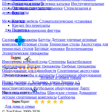
Доставка и оплата
Шприцевые дозаторы
Тележки каталки
Инструментальные
Оптовым покупателям
столы
Медицинские холодильники
Стерилизация и
Контакты
дезинфекция
Кредит
Медицинская мебель
Стоматологические установки
Кредит без переплаты
Политика
Для спорта и коррекции фигуры
Силовые тренажеры
Батуты
Детские уличные игровые
комплексы
Игровые столы
Теннисные столы
Аксессуары для
теннисных столов
Беговые дорожки
Велотренажеры
Эллиптические тренажеры
Имитаторы верховой езды
Степперы
Баскетбольное
оборудование
Детские тренажеры
Гребные тренажеры
Оборудование для единоборств
Спортивные аксессуары
Другие тренажеры и аппараты
Спортивное оборудование
Возврат и обмен товара
Пункт выдачи: г. Хотьково, улица Ленина д.5
Грифы, диски, гантели
Мячи
Аксессуары для
миостимуляторов
Футбольное оборудование
Дартс
Мы в соц. сетях:
Горнолыжные тренажёры
Шведские стенки
Домашние
детские спортивные комплексы
Сапборды
Для дома и семьи
© TopZdrav 2000-2026