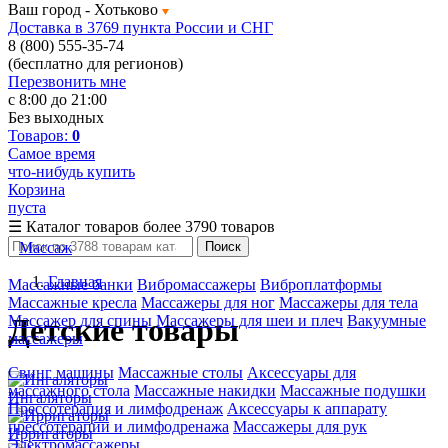
Ваш город -
Хотьково
Доставка в 3769 пункта России и СНГ
8 (800) 555-35-74
(бесплатно для регионов)
Перезвонить мне
с 8:00 до 21:00
Без выходных
Товаров:
0
Самое время
что-нибудь купить
Корзина
пуста
☰
Каталог товаров
более 3790 товаров
Массаж
Поиск
Главная
Массажные банки
Вибромассажеры
Виброплатформы
Массажные кресла
Массажеры для ног
Массажеры для тела
Массажер для спины
Массажеры для шеи и плеч
Вакуумные
Детские товары
массажеры
Свинг машины
Массажные столы
Аксессуары для
массажного стола
Массажные накидки
Массажные подушки
Ингаляторы
Прессотерапия и лимфодренаж
Аксессуары к аппарату
прессотерапии и лимфодренажа
Массажеры для рук
Ирригаторы
Электромассажеры