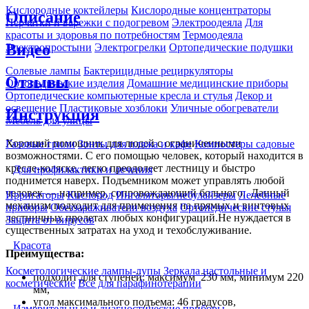
Кислородные коктейлеры
Кислородные концентраторы
Описание
Перчатки и варежки с подогревом
Электроодеяла
Для
красоты и здоровья по потребностям
Термоодеяла
Видео
Электропростыни
Электрогрелки
Ортопедические подушки
Солевые лампы
Бактерицидные рециркуляторы
Отзывы
Ортопедические изделия
Домашние медицинские приборы
Ортопедические компьютерные кресла и стулья
Декор и
освещение
Пластиковые хозблоки
Уличные обогреватели
Инструкция
Мебель для улицы
Хороший помощник для людей с ограниченными
Газовые грили
Зонты для пляжа и кафе
Компостеры садовые
возможностями. С его помощью человек, который находится в
кресле-коляске, легко преодолеет лестницу и быстро
Для профилактики и лечения
поднимется наверх. Подъемником может управлять любой
человек — например, сопровождающий больного. Данный
Ирригаторы
Кислород
Ингаляторы/небулайзеры
Лечебные
механизм подходит для применения на прямых и винтовых
приборы
Обеззараживатели воздуха
Ортопедические стулья
лестничных пролетах любых конфигураций.Не нуждается в
Защита от вирусов
существенных затратах на уход и техобслуживание.
Красота
Преимущества:
Косметологические лампы-лупы
Зеркала настольные и
подходит для ступеней: максимум 230 мм, минимум 220
косметические
Все для парафинотерапии
мм,
угол максимального подъема: 46 градусов,
Измерительные и диагностические приборы