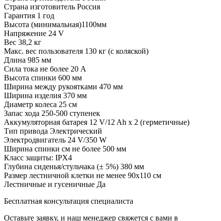
Страна изготовитель
Россия
Гарантия
1 год
Высота
(минимальная)1100мм
Напряжение
24 V
Вес
38,2 кг
Макс. вес пользователя
130 кг (с коляской)
Длина
985 мм
Сила тока
не более 20 A
Высота спинки
600 мм
Ширина между рукоятками
470 мм
Ширина изделия
370 мм
Диаметр колеса
25 см
Запас хода
250-500 ступенек
Аккумуляторная батарея
12 V/12 Ah х 2 (герметичные)
Тип привода
Электрический
Электродвигатель
24 V/350 W
Ширина спинки см
не более 500 мм
Класс защиты:
IPX4
Глубина сиденья/стульчака (± 5%)
380 мм
Размер лестничной клетки
не менее 90х110 см
Лестничные и гусеничные
Да
Бесплатная консультация специалиста
Оставьте заявку, и наш менеджер свяжется с вами в