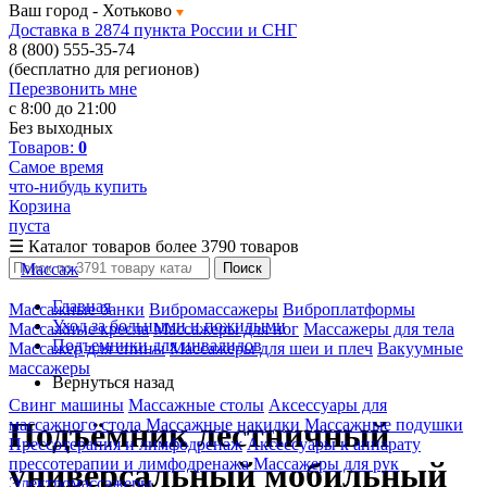
Ваш город -
Хотьково
Доставка в 2874 пункта России и СНГ
8 (800) 555-35-74
(бесплатно для регионов)
Перезвонить мне
с 8:00 до 21:00
Без выходных
Товаров:
0
Самое время
что-нибудь купить
Корзина
пуста
☰
Каталог товаров
более 3790 товаров
Массаж
Поиск
Главная
Массажные банки
Вибромассажеры
Виброплатформы
Уход за больными и пожилыми
Массажные кресла
Массажеры для ног
Массажеры для тела
Подъемники для инвалидов
Массажер для спины
Массажеры для шеи и плеч
Вакуумные
массажеры
Вернуться назад
Свинг машины
Массажные столы
Аксессуары для
массажного стола
Массажные накидки
Массажные подушки
Подъёмник лестничный
Прессотерапия и лимфодренаж
Аксессуары к аппарату
прессотерапии и лимфодренажа
Массажеры для рук
универсальный мобильный
Электромассажеры