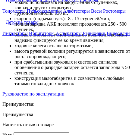
можно использовать на закругленных ступеньках,
коврах и других покрытиях,
Тонометры
Пульсоксиметры
Алкотестеры
Весы
Ростомеры
грузоподъемность: 130 кг,
скорость (подъем/спуск): 8 - 15 ступеней/мин,
Детские товары
полная зарядка АКБ позволяет преодолевать 250 - 500
ступенек,
Ингаляторы
Ирригаторы
Аспираторы
Радионяни
Видеоняни
боковые опоры и ручной фиксатор крепления коляски
надежно фиксируют ее во время движения,
ходовые колеса оснащены тормозами,
высота рулевой колонки регулируется в зависимости от
роста сопровождающего,
при срабатывании звуковых и световых сигналов
оповещения о разрядке батареи остается запас хода в 50
ступенек,
конструкция малогабаритна и совместима с любыми
типами инвалидных колясок.
Руководство по эксплуатации
Преимущества:
Преимущества
Написать отзыв о товаре