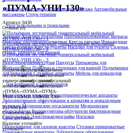
«ПУМА-УНИ-130»
Домашние массажеры
Кушетки для массажа
Автомобильные
массажеры
Стоун-терапия
Артикул: 9430
Уход за больными и пожилыми
Отзывы (0)
Ходунки
Ходунки-роллаторы
Противопролежневые матрасы
Подушки противопролежневые
Кресла каталки
Инвалидные
кресла-коляски
Кресла-туалеты
Насадки для туалета
Сиденья,
стулья, табуреты для ванной
Туалетно-душевые стулья
Пандусы
Тренажеры для
реабилитации
Поручни и ступеньки для ванной
Подъемники
для инвалидов
Слуховые аппараты
Мебель для инвалидов
Для компаний и специалистов
Медицинские кровати
Физиотерапевтические аппараты
Дополнительное оборудование к кроватям и инвалидным
коляскам
Медицинские отсасыватели
Медицинское
233 050 руб
оборудование
Рециркуляторы-облучатели бактерицидные
Стоимость доставки
Светильники
Электрокардиографы
Носилки
Срок доставки
Наличие уточняйте
Оборудование для салонов красоты
Столики прикроватные
уточняйте
Прикроватные мониторы
Лабораторное оборудование