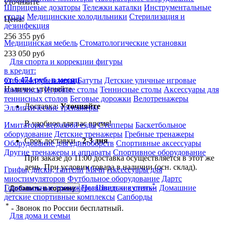
уточняйте
Шприцевые дозаторы
Тележки каталки
Инструментальные
столы
Медицинские холодильники
Стерилизация и
Цена:
дезинфекция
256 355
руб
Медицинская мебель
Стоматологические установки
233 050
руб
Для спорта и коррекции фигуры
в кредит:
от 6 474 руб. в месяц
Силовые тренажеры
Батуты
Детские уличные игровые
Наличие уточняйте
комплексы
Игровые столы
Теннисные столы
Аксессуары для
теннисных столов
Беговые дорожки
Велотренажеры
Доставка:
Уточняйте
Эллиптические тренажеры
В удобное для вас время!
Имитаторы верховой езды
Степперы
Баскетбольное
оборудование
Детские тренажеры
Гребные тренажеры
Срок доставки -
2-3 дня
Оборудование для единоборств
Спортивные аксессуары
Другие тренажеры и аппараты
Спортивное оборудование
При заказе до 11:00 доставка осуществляется в этот же
день. При условии товара в наличии (осн. склад).
Грифы, диски, гантели
Мячи
Аксессуары для
миостимуляторов
Футбольное оборудование
Дартс
*
Горнолыжные тренажёры
Шведские стенки
Домашние
Позвонить и купить
Добавить в корзину
детские спортивные комплексы
Сапборды
*
- Звонок по России бесплатный.
Для дома и семьи